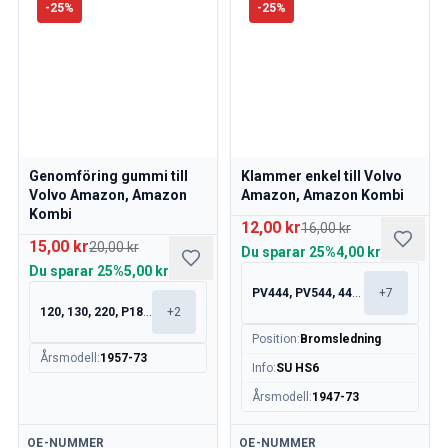
-
25
%
-
25
%
Volvo 760 Sprängskisser
Volvo 780 Sprängskisser
Volvo 940 Sprängskisser
Volvo 850 Sprängskisser
Nyheter
kampanj
Månadens kampanj
Genomföring gummi till
Klammer enkel till Volvo
Volvo Amazon, Amazon
Amazon, Amazon Kombi
Kombi
12,00 kr
16,00 kr
15,00 kr
20,00 kr
Du sparar
25%
4,00 kr
Du sparar
25%
5,00 kr
PV444, PV544, 445, 210
+
7
120, 130, 220, P1800
+
2
Position
:
Bromsledning
Årsmodell
:
1957-73
Info
:
SU HS6
Årsmodell
:
1947-73
Tillgänglig
Tillgänglig
OE-NUMMER
OE-NUMMER