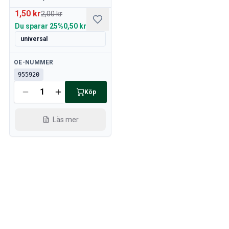
1,50 kr
2,00 kr
Du sparar
25%
0,50 kr
universal
Tillgänglig
OE-NUMMER
955920
Köp
Läs mer