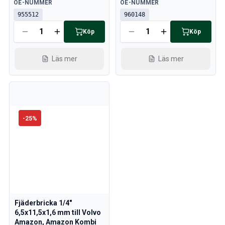
Tillgänglig
Tillgänglig
OE-NUMMER
OE-NUMMER
955512
960148
Köp
Köp
Läs mer
Läs mer
-
25
%
Fjäderbricka 1/4"
6,5x11,5x1,6 mm till Volvo
Amazon, Amazon Kombi