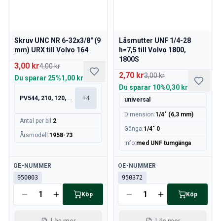
Skruv UNC NR 6-32x3/8" (9
Låsmutter UNF 1/4-28
mm) URX till Volvo 164
h=7,5 till Volvo 1800,
1800S
3,00 kr
4,00 kr
2,70 kr
3,00 kr
Du sparar
25%
1,00 kr
Du sparar
10%
0,30 kr
PV544, 210, 120, 130
+
4
universal
Dimension
:
1/4" (6,3 mm)
Antal per bil
:
2
Gänga
:
1/4" 0
Årsmodell
:
1958-73
Info
:
med UNF tumgänga
Tillgänglig
Tillgänglig
OE-NUMMER
OE-NUMMER
950003
950372
Köp
Köp