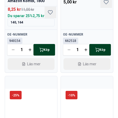
Amazon Kombi, 1800
5,00 kr
8,25 kr
11,00 kr
Du sparar
25%
2,75 kr
140, 164
Tillgänglig
Tillgänglig
OE-NUMMER
OE-NUMMER
940154
662518
Köp
Köp
Läs mer
Läs mer
-
25
%
-
10
%