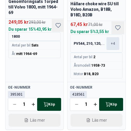
Genomföringsats Torped
Volvo 140/164 Bromssystem
Hållare choke wire SU till
till Volvo 1800, mitt 1964-
Volvo 140/164 Kylsystem
Volvo Amazon, B18B,
69
B18D, B20B
Volvo 140/164 Elsystem
249,05 kr
293,00 kr
Volvo 140/164 Motorreglage
67,45 kr
71,00 kr
Du sparar
15%
43,95 kr
Volvo 140/164 Motordelar
Du sparar
5%
3,55 kr
1800
Volvo 140/164 Framvagn
PV544, 210, 120, 130
+
4
Volvo 140/164 Bränsle/avgassystem
Antal per bil
:
Sats
Volvo 140/164 Värme/Friskluft
År
:
mitt 1964-69
Antal per bil
:
2
Volvo 140/164 Inredning
Volvo 140/164 Kraftöverföring/bakaxel
Årsmodell
:
1958-73
Övrigt Volvo 140/164
Motor
:
B18, B20
Volvo 140/164 Däck/Fälg/Navkapslar
Volvo 240/Volvo 260 Reservdelar
Tillgänglig
Tillgänglig
OE-NUMMER
OE-NUMMER
Volvo 240/260 Bromssystem
395301
418561
Volvo 240/260 Bränsle/avgassystem
Köp
Köp
Volvo 240/260 Elsystem
Volvo 240/260 Framvagn
Läs mer
Läs mer
Volvo 240/260 Inredning
Volvo 240/260 Däck/fälg