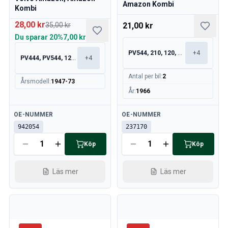
Motor
Amazon Kombi
Kombi
Bränsle & Avgassystem
28,00 kr
35,00 kr
21,00 kr
Fälgar & Däck
Du sparar
20%
7,00 kr
Kylsystem
Drivlina/Bakaxel
PV544, 210, 120, 130
+
4
PV444, PV544, 120, 130
+
4
Motorreglage
Antal per bil
:
2
Chassi & Styrning
Årsmodell
:
1947-73
Värmesystem & AC
År
:
1966
Tillbehör & Övrigt
Kaross
Tillgänglig
Tillgänglig
OE-NUMMER
OE-NUMMER
Inredning
942054
237170
Sprangskisser (Förhandsvisning)
Köp
Köp
Volvo PV/Duett Sprangskisser
Volvo Amazon Sprängskisser
Läs mer
Läs mer
Volvo 1800 sprängskisser
Volvo 140 Sprängskisser
Volvo 164 Sprängskisser
Volvo 240 Sprängskisser
Volvo 740, 760 Sprängskisser