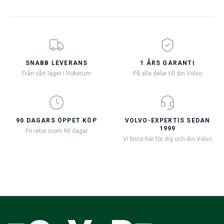
SNABB LEVERANS
1 ÅRS GARANTI
Från vårt lager i Hökerum
På alla delar till din Volvo
90 DAGARS ÖPPET KÖP
VOLVO-EXPERTIS SEDAN
1999
Fri retur inom 90 dagar
Vi finns här för dig och din Volvo