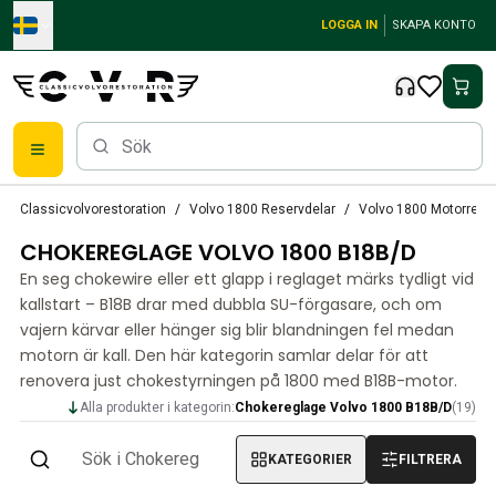
Skip to main content
LOGGA IN
SKAPA KONTO
Reservdelar
Classicvolvorestoration
Volvo 1800 Reservdelar
Volvo 1800 Motorregl
Bromsar
CHOKEREGLAGE VOLVO 1800 B18B/D
Tändsystem
Bränslefilter
En seg chokewire eller ett glapp i reglaget märks tydligt vid
Fälgar
kallstart – B18B drar med dubbla SU-förgasare, och om
Volvo PV/Duett Reservdelar
vajern kärvar eller hänger sig blir blandningen fel medan
motorn är kall. Den här kategorin samlar delar för att
PV/Duett Bromssystem
renovera just chokestyrningen på 1800 med B18B-motor.
PV/Duett Bränsle/avgassystem
PV/Duett Elsystem
Alla produkter i kategorin:
Chokereglage Volvo 1800 B18B/D
(
19
)
PV/Duett Framvagn
PV/Duett Inredning
KATEGORIER
FILTRERA
PV/Duett Karosseri