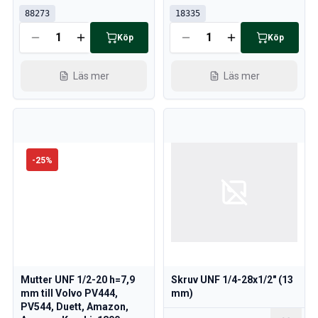
88273
18335
Köp
Köp
Läs mer
Läs mer
-
25
%
Mutter UNF 1/2-20 h=7,9
Skruv UNF 1/4-28x1/2" (13
mm till Volvo PV444,
mm)
PV544, Duett, Amazon,