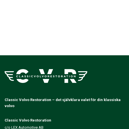
PV/Duett Kraftöverföring/bakaxel
PV/Duett Kylsystem
PV/Duett Motordelar
Övrigt PV/Duett
PV/Duett Motorreglage
PV/Duett Värme/friskluft
PV/Duett Däck/fälg/navkapslar
Volvo Amazon Reservdelar
Volvo Amazon Karosseri
Volvo Amazon Bromssystem
Volvo Amazon Kylsystem
Volvo Amazon Elsystem
Volvo Amazon Motordelar
Volvo Amzon Motorreglage
Classic Volvo Restoration – det självklara valet för din klassiska
Volvo Amazon Bränsle/avgassystem
volvo
Volvo Amazon Framvagn
Volvo Amazon Inredning
Classic Volvo Restoration
Volvo Amazon Värme/friskluft
c/o LEX Automotive AB