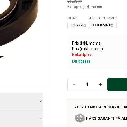
65,00 kr
Nettopris (inkl. moms)
OE-NR
ARTIKELNUMMER
Tillgänglig
383222
111602463
Pris (inkl. moms)
Pris (exkl. moms)
Rabattpris
Du sparar
VOLVO 140/164 RESERVDELA
1 ÅRS GARANTI PÅ AL