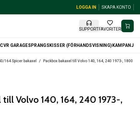
LOGGA IN
SKAPA KONTO
SUPPORT
FAVORITER
R
CVR GARAGE
SPRANGSKISSER (FÖRHANDSVISNING)
KAMPANJ
40/164 Spicer bakaxel
Packbox bakaxel till Volvo 140, 164, 240 1973-, 1800 197
till Volvo 140, 164, 240 1973-,