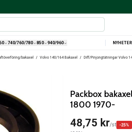
NYHETE
60
740/760/780
850
940/960
ftöverföring/bakaxel
Volvo 140/164 Bakaxel
Diff/Pinjongtätningar Volvo 1
Packbox bakaxel 
1800 1970-
48,75 kr
/
st
-
25
%