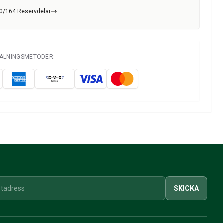
40/164 Reservdelar
TALNINGSMETODER:
SKICKA