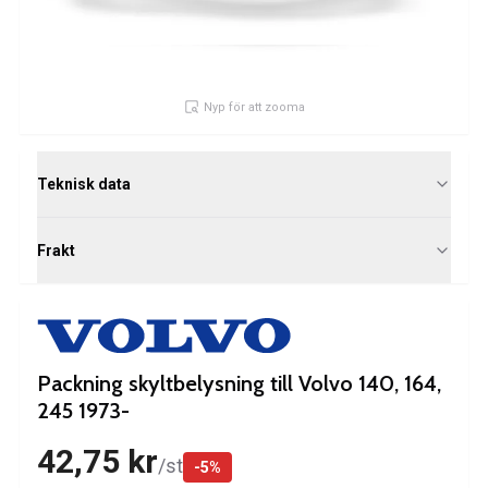
PV/Duett Kraftöverföring/bakaxel
PV/Duett Kylsystem
PV/Duett Motordelar
Övrigt PV/Duett
Nyp för att zooma
PV/Duett Motorreglage
PV/Duett Värme/friskluft
PV/Duett Däck/fälg/navkapslar
Teknisk data
Volvo Amazon Reservdelar
Volvo Amazon Karosseri
Frakt
Volvo Amazon Bromssystem
Volvo Amazon Kylsystem
Volvo Amazon Elsystem
Volvo Amazon Motordelar
Volvo Amzon Motorreglage
Packning skyltbelysning till Volvo 140, 164,
Volvo Amazon Bränsle/avgassystem
245 1973-
Volvo Amazon Framvagn
Volvo Amazon Inredning
42,75 kr
Volvo Amazon Värme/friskluft
/
st
-
5
%