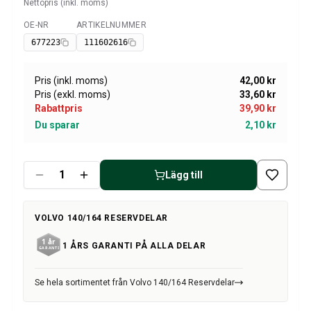
Volvo Amazon Kraftöverföring/bakaxel
Nettopris (inkl. moms)
Övrigt Volvo Amazon
OE-NR
ARTIKELNUMMER
Tillgänglig
Volvo Amazon Däck/Fälg/Navkapslar
677223
111602616
Volvo 1800 Reservdelar
Volvo 1800 Bromssystem
Pris (inkl. moms)
42,00 kr
Volvo 1800 Bränsle/avgassystem
Pris (exkl. moms)
33,60 kr
Volvo 1800 Karosseri
Rabattpris
39,90 kr
Volvo 1800 Kylsystem
Du sparar
2,10 kr
Volvo 1800 Motorreglage
Volvo 1800 Motordelar
Volvo 1800 Elsystem
Lägg till
Volvo 1800 Framvagn
Volvo 1800 Kraftöverföring/bakaxel
Volvo 1800 Inredning
VOLVO 140/164 RESERVDELAR
Värme/Friskluftsanläggning Volvo 1800 (1961-73)
1 ÅRS GARANTI PÅ ALLA DELAR
Volvo 1800 Däck/Fälg
Övrigt Volvo 1800
Volvo 140/164 Reservdelar
Se hela sortimentet från Volvo 140/164 Reservdelar
Volvo 140/164 Karosseri