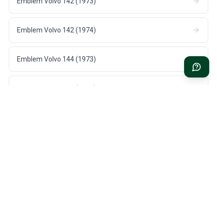
Emblem Volvo 142 (1973)
Emblem Volvo 142 (1974)
Emblem Volvo 144 (1973)
Emblem Volvo 144 (1974)
Emblem Volvo 145 (1967-72)
Emblem Volvo 145 (1973)
Emblem Volvo 145 (1974)