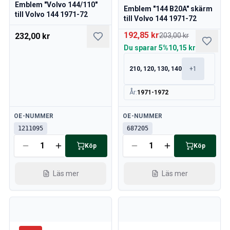
Volvo 140/164 Bromssystem
Emblem "Volvo 144/110"
Emblem "144 B20A" skärm
till Volvo 144 1971-72
Volvo 140/164 Kylsystem
till Volvo 144 1971-72
Volvo 140/164 Elsystem
192,85 kr
232,00 kr
203,00 kr
Volvo 140/164 Motorreglage
Du sparar
5%
10,15 kr
Volvo 140/164 Motordelar
Volvo 140/164 Framvagn
210, 120, 130, 140
+
1
Volvo 140/164 Bränsle/avgassystem
Volvo 140/164 Värme/Friskluft
År
:
1971-1972
Volvo 140/164 Inredning
Volvo 140/164 Kraftöverföring/bakaxel
Tillgänglig
Tillgänglig
OE-NUMMER
OE-NUMMER
Övrigt Volvo 140/164
1211095
687205
Volvo 140/164 Däck/Fälg/Navkapslar
Köp
Köp
Volvo 240/Volvo 260 Reservdelar
Volvo 240/260 Bromssystem
Läs mer
Läs mer
Volvo 240/260 Bränsle/avgassystem
Volvo 240/260 Elsystem
Volvo 240/260 Framvagn
Volvo 240/260 Inredning
Volvo 240/260 Däck/fälg