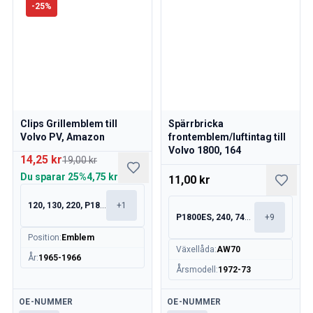
-
25
%
Volvo 240/260 Motordelar
Volvo 240/260 Karosseri
Volvo 240/260 Värme/friskluft
Volvo 240/260 Motorreglage
Volvo 240/260 Kylsystem
Volvo 240/260 Kraftöverföring/bakaxel
Övrigt Volvo 240/260
Clips Grillemblem till
Spärrbricka
Volvo 740/760/780 Reservdelar
Volvo PV, Amazon
frontemblem/luftintag till
Volvo 740/760/780 Bromssystem
Volvo 1800, 164
14,25 kr
19,00 kr
Volvo 700 Bränsle/avgassystem
Du sparar
25%
4,75 kr
Volvo 740/760/780 Kraftöverföring/bakaxel
11,00 kr
Volvo 700 Kylsystem
120, 130, 220, P1800
+
1
Övrigt Volvo 740/760/780
P1800ES, 240, 740, 760
+
9
Volvo 740/760/780 Elsystem
Position
:
Emblem
Volvo 740/760/780 Motorreglage
Växellåda
:
AW70
År
:
1965-1966
Volvo 700 Värme-/Friskluftsanläggning
Årsmodell
:
1972-73
Volvo 700 Däck/fälg/navkapslar
Volvo 700 Motordelar
Tillgänglig
Tillgänglig
OE-NUMMER
OE-NUMMER