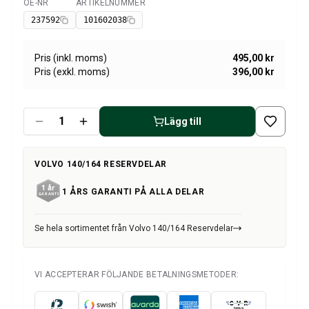
Volvo Amazon Kraftöverföring/bakaxel
OE-NR
ARTIKELNUMMER
Tillgänglig
Övrigt Volvo Amazon
237592
101602038
Volvo Amazon Däck/Fälg/Navkapslar
Volvo 1800 Reservdelar
Pris (inkl. moms)
495,00 kr
Volvo 1800 Bromssystem
Pris (exkl. moms)
396,00 kr
Volvo 1800 Bränsle/avgassystem
Volvo 1800 Karosseri
Volvo 1800 Kylsystem
Lägg till
Volvo 1800 Motorreglage
Volvo 1800 Motordelar
VOLVO 140/164 RESERVDELAR
Volvo 1800 Elsystem
Volvo 1800 Framvagn
1 ÅRS GARANTI PÅ ALLA DELAR
Volvo 1800 Kraftöverföring/bakaxel
Volvo 1800 Inredning
Se hela sortimentet från Volvo 140/164 Reservdelar
Värme/Friskluftsanläggning Volvo 1800 (1961-73)
Volvo 1800 Däck/Fälg
Övrigt Volvo 1800
VI ACCEPTERAR FÖLJANDE BETALNINGSMETODER:
Volvo 140/164 Reservdelar
Volvo 140/164 Karosseri