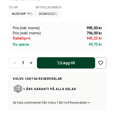
Volvo Amazon Kraftöverföring/bakaxel
Övrigt Volvo Amazon
OE-NR
ARTIKELNUMMER
Tillgänglig
Volvo Amazon Däck/Fälg/Navkapslar
462853HP-F
101601522
Volvo 1800 Reservdelar
Volvo 1800 Bromssystem
Pris (inkl. moms)
995,00 kr
Volvo 1800 Bränsle/avgassystem
Pris (exkl. moms)
796,00 kr
Volvo 1800 Karosseri
Rabattpris
945,25 kr
Volvo 1800 Kylsystem
Du sparar
49,75 kr
Volvo 1800 Motorreglage
Volvo 1800 Motordelar
Volvo 1800 Elsystem
Lägg till
Volvo 1800 Framvagn
Volvo 1800 Kraftöverföring/bakaxel
VOLVO 140/164 RESERVDELAR
Volvo 1800 Inredning
Värme/Friskluftsanläggning Volvo 1800 (1961-73)
1 ÅRS GARANTI PÅ ALLA DELAR
Volvo 1800 Däck/Fälg
Övrigt Volvo 1800
Se hela sortimentet från Volvo 140/164 Reservdelar
Volvo 140/164 Reservdelar
Volvo 140/164 Karosseri