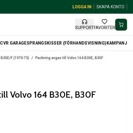
LOGGA IN
SKAPA KONTO
SUPPORT
FAVORITER
R
CVR GARAGE
SPRANGSKISSER (FÖRHANDSVISNING)
KAMPANJ
B30E/F (1970-73)
Packning avgas till Volvo 164 B30E, B30F
till Volvo 164 B30E, B30F