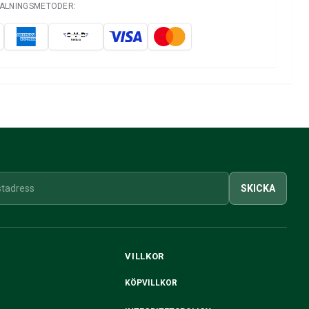
TALNINGSMETODER:
SKICKA
VILLKOR
KÖPVILLKOR