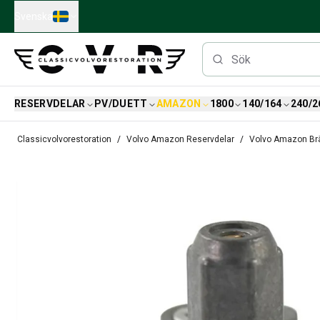
Skip to main content
Svenska
RESERVDELAR
PV/DUETT
AMAZON
1800
140/164
240/2
Reservdelar
Classicvolvorestoration
Volvo Amazon Reservdelar
Volvo Amazon Br
Bromsar
Tändsystem
Bränslefilter
Fälgar
Volvo PV/Duett Reservdelar
PV/Duett Bromssystem
PV/Duett Bränsle/avgassystem
PV/Duett Elsystem
PV/Duett Framvagn
PV/Duett Inredning
PV/Duett Karosseri