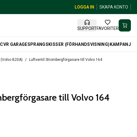
LOGGA IN
SKAPA KONTO
SUPPORT
FAVORITER
R
CVR GARAGE
SPRANGSKISSER (FÖRHANDSVISNING)
KAMPANJ
 (Volvo B20A)
Luftventil Strombergförgasare till Volvo 164
bergförgasare till Volvo 164