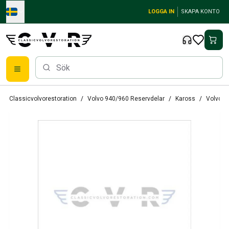
Skip to main content
LOGGA IN
SKAPA KONTO
Reservdelar
Classicvolvorestoration
Volvo 940/960 Reservdelar
Kaross
Volvo 9
Bromsar
Tändsystem
Bränslefilter
Fälgar
Volvo PV/Duett Reservdelar
PV/Duett Bromssystem
PV/Duett Bränsle/avgassystem
PV/Duett Elsystem
PV/Duett Framvagn
PV/Duett Inredning
PV/Duett Karosseri