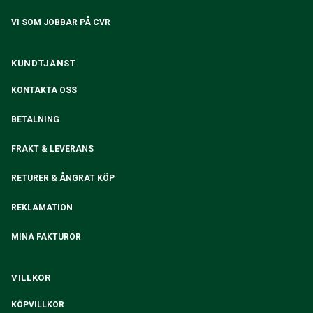
Volvo 740/760/780 Karosseri
Volvo 740/760/780 Inredning
VI SOM JOBBAR PÅ CVR
Volvo 740/760/780 Framvagn
Volvo 850 Reservdelar
KUNDTJÄNST
Volvo 850 Bromssystem
Volvo 850 Däck/navkapslar
KONTAKTA OSS
Volvo 850 Karosseri
Volvo 850 Bränsle/avgassystem
BETALNING
Volvo 850 Inredning
FRAKT & LEVERANS
Volvo 850 Kraftöverföring
Volvo 850 Kylsystem
RETURER & ÅNGRAT KÖP
Volvo 850 Motordelar
Volvo 850 Elsystem
REKLAMATION
Volvo 850 Värmeanläggning
Volvo 850 Styrning/fjädring/upphängning
MINA FAKTUROR
Övrigt Volvo 850
Volvo 940/960 Reservdelar
VILLKOR
Bromssystem
Elsystem
KÖPVILLKOR