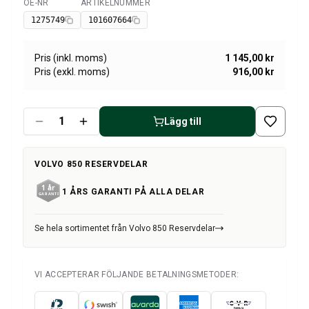
Volvo Amazon Kraftöverföring/bakaxel
OE-NR
ARTIKELNUMMER
Tillgänglig
Övrigt Volvo Amazon
1275749
101607664
Volvo Amazon Däck/Fälg/Navkapslar
Volvo 1800 Reservdelar
Pris (inkl. moms)
1 145,00 kr
Volvo 1800 Bromssystem
Pris (exkl. moms)
916,00 kr
Volvo 1800 Bränsle/avgassystem
Volvo 1800 Karosseri
Volvo 1800 Kylsystem
Lägg till
Volvo 1800 Motorreglage
Volvo 1800 Motordelar
VOLVO 850 RESERVDELAR
Volvo 1800 Elsystem
Volvo 1800 Framvagn
1 ÅRS GARANTI PÅ ALLA DELAR
Volvo 1800 Kraftöverföring/bakaxel
Volvo 1800 Inredning
Se hela sortimentet från Volvo 850 Reservdelar
Värme/Friskluftsanläggning Volvo 1800 (1961-73)
Volvo 1800 Däck/Fälg
Övrigt Volvo 1800
VI ACCEPTERAR FÖLJANDE BETALNINGSMETODER:
Volvo 140/164 Reservdelar
Volvo 140/164 Karosseri